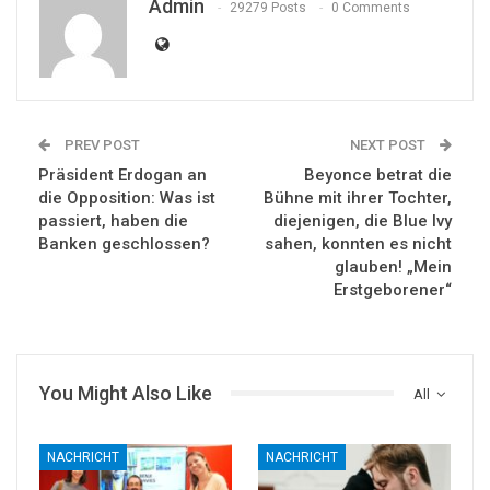
Admin
29279 Posts
0 Comments
PREV POST
NEXT POST
Präsident Erdogan an
Beyonce betrat die
die Opposition: Was ist
Bühne mit ihrer Tochter,
passiert, haben die
diejenigen, die Blue Ivy
Banken geschlossen?
sahen, konnten es nicht
glauben! „Mein
Erstgeborener“
You Might Also Like
All
NACHRICHT
NACHRICHT