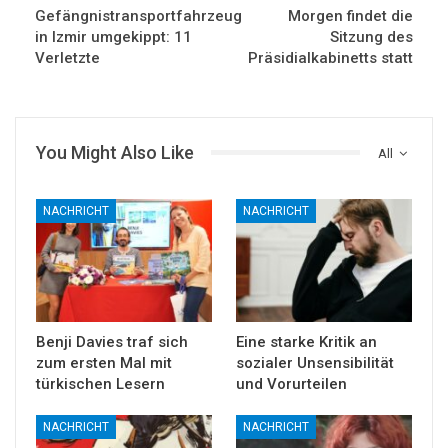
Gefängnistransportfahrzeug
Morgen findet die
in Izmir umgekippt: 11
Sitzung des
Verletzte
Präsidialkabinetts statt
You Might Also Like
All
NACHRICHT
NACHRICHT
Benji Davies traf sich
Eine starke Kritik an
zum ersten Mal mit
sozialer Unsensibilität
türkischen Lesern
und Vorurteilen
NACHRICHT
NACHRICHT