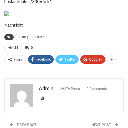
basladi/haber/30065/tr“.
Nachricht
Bildung
Lehrer
34
0
Share
Facebook
Twitter
Google+
Admin
29279 Posts
0 Comments
PREV POST
NEXT POST