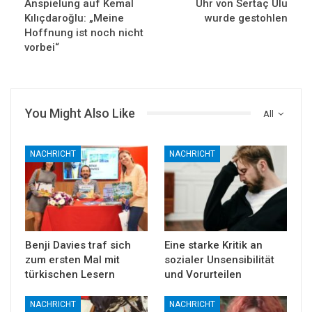
Anspielung auf Kemal
Uhr von Sertaç Ulu
Kılıçdaroğlu: „Meine
wurde gestohlen
Hoffnung ist noch nicht
vorbei“
You Might Also Like
All
NACHRICHT
NACHRICHT
Benji Davies traf sich
Eine starke Kritik an
zum ersten Mal mit
sozialer Unsensibilität
türkischen Lesern
und Vorurteilen
NACHRICHT
NACHRICHT