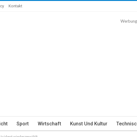
icy
Kontakt
Werbung
icht
Sport
Wirtschaft
Kunst Und Kultur
Technisc
räsident wiedergewählt