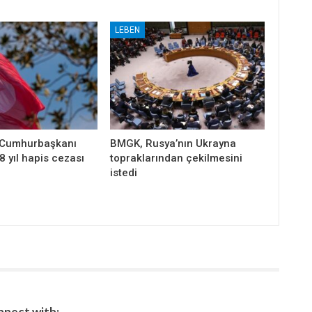
LEBEN
 Cumhurbaşkanı
BMGK, Rusya’nın Ukrayna
8 yıl hapis cezası
topraklarından çekilmesini
istedi
nect with: