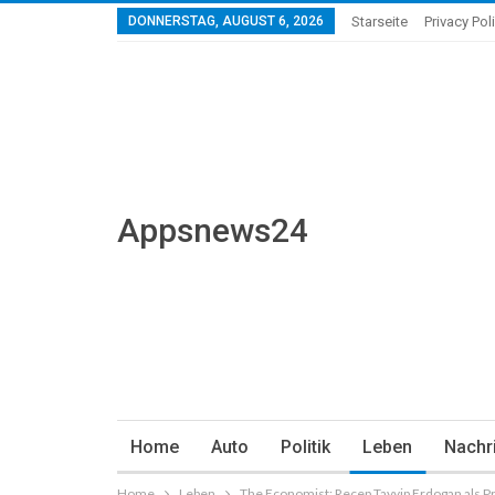
DONNERSTAG, AUGUST 6, 2026
Starseite
Privacy Pol
Appsnews24
Home
Auto
Politik
Leben
Nachr
Home
Leben
The Economist: Recep Tayyip Erdogan als P