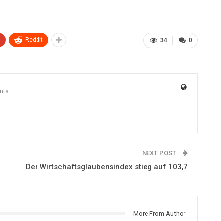
+
ReddIt
34
0
nts
NEXT POST
Der Wirtschaftsglaubensindex stieg auf 103,7
More From Author