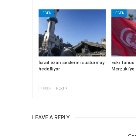
LEBEN
LEBEN
İsrail ezan seslerini susturmayı
Eski Tunus
hedefliyor
Merzuki’ye 
PREV
NEXT
LEAVE A REPLY
Con