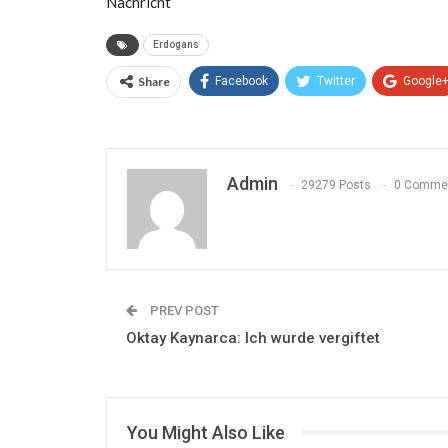
Nachricht
Erdogans
Share
Facebook
Twitter
Google
Admin
29279 Posts
0 Comme
PREV POST
Oktay Kaynarca: Ich wurde vergiftet
You Might Also Like