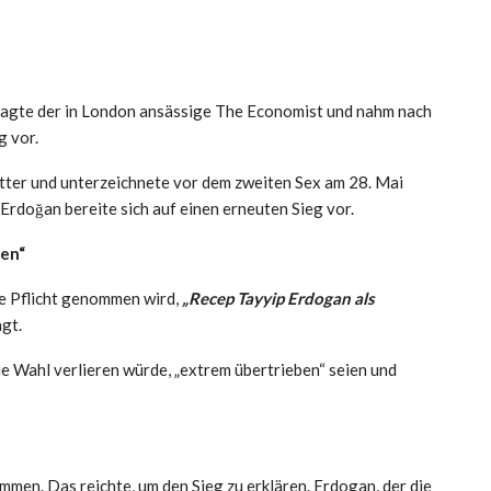
sagte der in London ansässige The Economist und nahm nach
g vor.
tter und unterzeichnete vor dem zweiten Sex am 28. Mai
 Erdoğan bereite sich auf einen erneuten Sieg vor.
ben“
ie Pflicht genommen wird,
„Recep Tayyip Erdogan als
gt.
ie Wahl verlieren würde, „extrem übertrieben“ seien und
mmen. Das reichte, um den Sieg zu erklären. Erdogan, der die