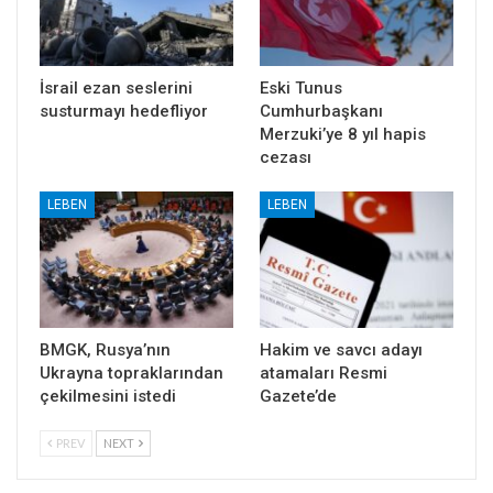
İsrail ezan seslerini
Eski Tunus
susturmayı hedefliyor
Cumhurbaşkanı
Merzuki’ye 8 yıl hapis
cezası
LEBEN
LEBEN
BMGK, Rusya’nın
Hakim ve savcı adayı
Ukrayna topraklarından
atamaları Resmi
çekilmesini istedi
Gazete’de
PREV
NEXT