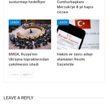
susturmayı hedefliyor
Cumhurbaşkanı
Merzuki’ye 8 yıl hapis
cezası
LEBEN
LEBEN
BMGK, Rusya’nın
Hakim ve savcı adayı
Ukrayna topraklarından
atamaları Resmi
çekilmesini istedi
Gazete’de
PREV
NEXT
LEAVE A REPLY