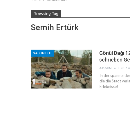
Browsing Tag
Semih Ertürk
Gönül Dağı 12
NACHRICHT
schrieben Ge
ADMIN
Feb. 14
In der spannenden
die die Stadt verl
Erlebnisse!