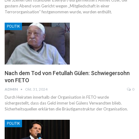
Die Szenen des Istanbuler Esenyurt-Bürgermeisters Ahmet Özer, der
gestern Abend vom Gericht wegen „Mitgliedschaft in einer
Terrororganisation“ festgenommen wurde, wurden enthüllt.
POLITIK
Nach dem Tod von Fetullah Gülen: Schwiegersohn
von FETO
ADMIN
Okt. 31, 2024
0
Durch Heiraten innerhalb der Organisation in FETO wurde
sichergestellt, dass das Geld immer bei Gülens Verwandten blieb.
Sicherheitsquellen erklärten die Bräutigamstruktur der Organisation.
POLITIK